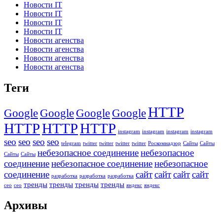
Новости IT
Новости IT
Новости IT
Новости IT
Новости агенства
Новости агенства
Новости агенства
Новости агенства
Теги
HTTP
Google
Google
Google
Google
HTTP
HTTP
HTTP
instagram
instagram
instagram
instagram
seo
seo
seo
seo
telegram
twitter
twitter
twitter
twitter
Роскомнадзор
Сайты
Сайты
небезопасное соединение
небезопасное
Сайты
Сайты
соединение
небезопасное соединение
небезопасное
соединение
сайт
сайт
сайт
сайт
разработка
разработка
разработка
тренды
тренды
тренды
тренды
сео
сео
яндекс
яндекс
Архивы