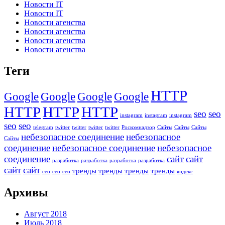
Новости IT
Новости IT
Новости агенства
Новости агенства
Новости агенства
Новости агенства
Теги
HTTP
Google
Google
Google
Google
HTTP
HTTP
HTTP
seo
seo
instagram
instagram
instagram
seo
seo
telegram
twitter
twitter
twitter
twitter
Роскомнадзор
Сайты
Сайты
Сайты
небезопасное соединение
небезопасное
Сайты
соединение
небезопасное соединение
небезопасное
соединение
сайт
сайт
разработка
разработка
разработка
разработка
сайт
сайт
тренды
тренды
тренды
тренды
сео
сео
сео
яндекс
Архивы
Август 2018
Июль 2018