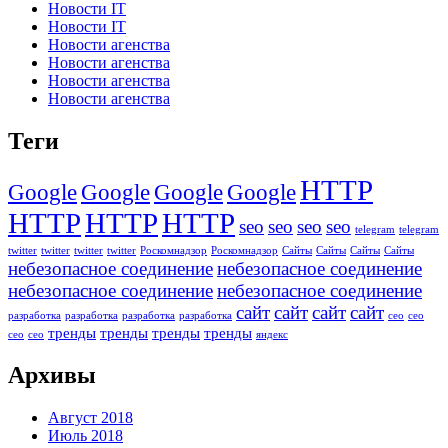
Новости IT
Новости IT
Новости агенства
Новости агенства
Новости агенства
Новости агенства
Теги
HTTP
Google
Google
Google
Google
HTTP
HTTP
HTTP
seo
seo
seo
seo
telegram
telegram
twitter
twitter
twitter
twitter
Роскомнадзор
Роскомнадзор
Сайты
Сайты
Сайты
Сайты
небезопасное соединение
небезопасное соединение
небезопасное соединение
небезопасное соединение
сайт
сайт
сайт
сайт
разработка
разработка
разработка
разработка
сео
сео
тренды
тренды
тренды
тренды
сео
сео
яндекс
Архивы
Август 2018
Июль 2018