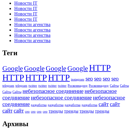
Новости IT
Новости IT
Новости IT
Новости IT
Новости агенства
Новости агенства
Новости агенства
Новости агенства
Теги
HTTP
Google
Google
Google
Google
HTTP
HTTP
HTTP
seo
seo
seo
seo
instagram
telegram
telegram
twitter
twitter
twitter
twitter
Роскомнадзор
Роскомнадзор
Сайты
Сайты
небезопасное соединение
небезопасное
Сайты
Сайты
соединение
небезопасное соединение
небезопасное
соединение
сайт
сайт
разработка
разработка
разработка
разработка
сайт
сайт
тренды
тренды
тренды
тренды
сео
сео
сео
сео
Архивы